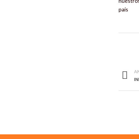
nuestros
país
A
IN