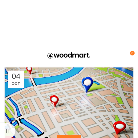
0
04
OCT